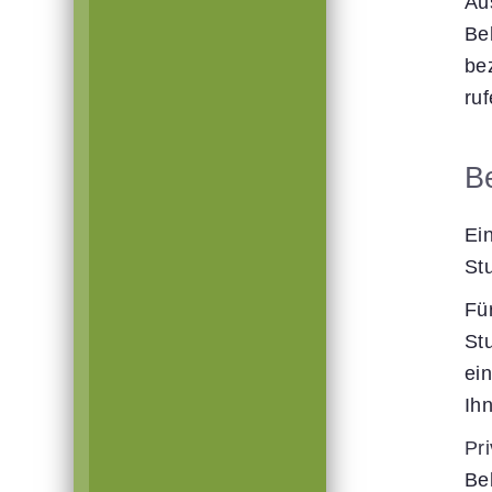
Au
Be
be
ru
B
Ei
St
Fü
St
ein
Ih
Pr
Be