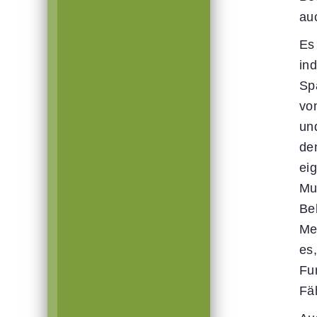
au
Es
in
Sp
vo
un
de
ei
Mu
Be
Me
es
Fu
Fäh