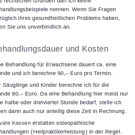
s rechtlichen Gründen darf ich keine
handlungsbeispiele nennen. Wenn Sie Fragen
züglich ihres gesundheitlichen Problems haben,
fen Sie uns unverbindlich an.
ehandlungsdauer und Kosten
ne Behandlung für Erwachsene dauert ca. eine
unde und ich berechne
90,–
Euro
pro Termin.
r Säuglinge und Kinder berechne ich für die
unde
80,–
Euro.
Da eine Behandlung hier meist nur
e halbe oder dreiviertel Stunde bedarf, stelle ich
nen dann auch nur anteilig diese Zeit in Rechnung.
ivate Kassen
erstatten osteopathische
handlungen
(
Heilpraktikerleistung
)
in der Regel.