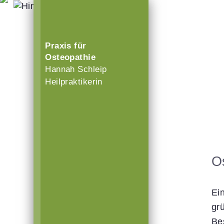
Praxis für
Osteopathie
Hannah Schleip
Heilpraktikerin
O
Ei
gr
Be